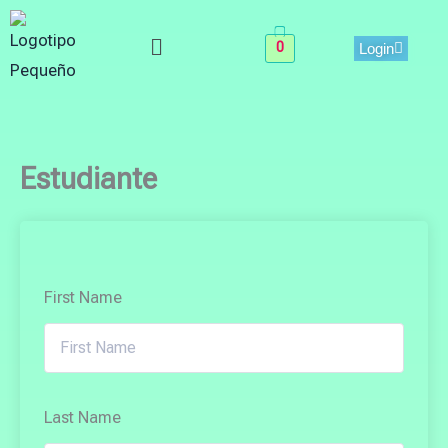
Skip
Menu
to
0
Login
content
Estudiante
First Name
Last Name