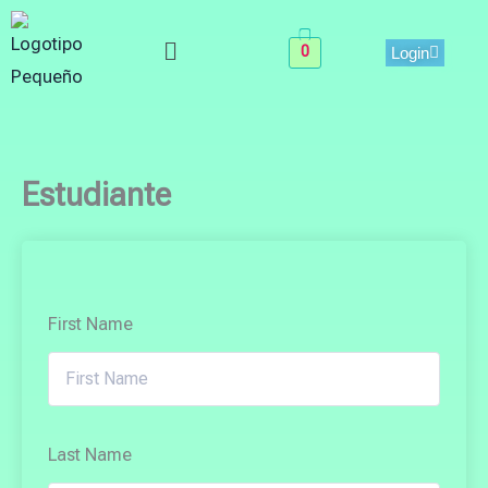
Skip
Menu
to
0
Login
content
Estudiante
First Name
Last Name