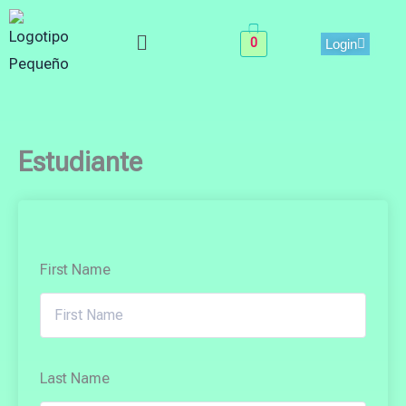
Skip
Menu
to
0
Login
content
Estudiante
First Name
Last Name