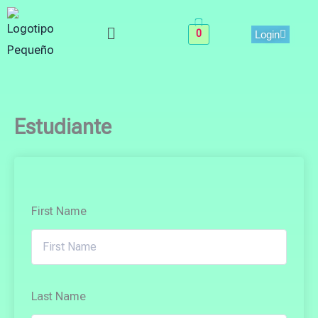
Skip
Menu
to
0
Login
content
Estudiante
First Name
Last Name