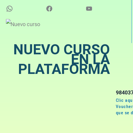
NUEVO CURSO
EN LA
PLATAFORMA
98403
Clic aqu
Voucher 
que se d