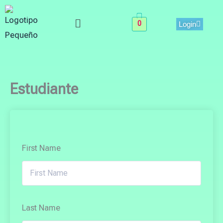
Skip
Menu
to
0
Login
content
Estudiante
First Name
Last Name