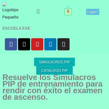
Menu
0
Login
ESCUELA EXE
F
X
Y
L
I
a
-
o
i
n
c
t
u
n
s
e
w
t
k
t
SIMULACROS PIP
b
i
u
e
a
o
t
b
d
g
CATALOGO PIP
Resuelve los Simulacros
o
t
e
i
r
PIP de entrenamiento para
k
e
n
a
rendir con éxito el examen
-
r
m
f
de ascenso.