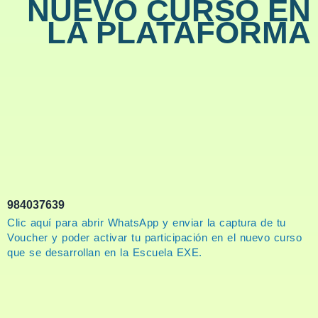
NUEVO CURSO EN
e
w
t
k
t
LA PLATAFORMA
b
i
u
e
a
o
t
b
d
g
o
t
e
i
r
k
e
n
a
r
m
984037639
Clic aquí para abrir WhatsApp y enviar la captura de tu
Voucher y poder activar tu participación en el nuevo curso
que se desarrollan en la Escuela EXE.