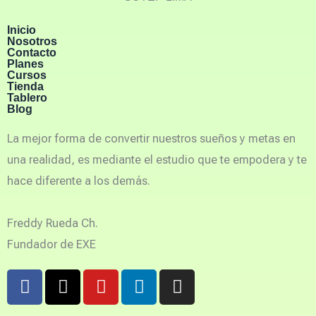
Inicio
Nosotros
Contacto
Planes
Cursos
Tienda
Tablero
Blog
La mejor forma de convertir nuestros sueños y metas en
una realidad, es mediante el estudio que te empodera y te
hace diferente a los demás.
Freddy Rueda Ch.
Fundador de EXE
F
X
Y
L
I
a
-
o
i
n
c
t
u
n
s