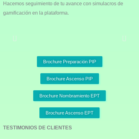
Hacemos seguimiento de tu avance con simulacros de
gamificación en la plataforma.
Aseso
Brochure Preparación PIP
Brochure Ascenso PIP
Brochure Nombramiento EPT
Brochure Ascenso EPT
TESTIMONIOS DE CLIENTES