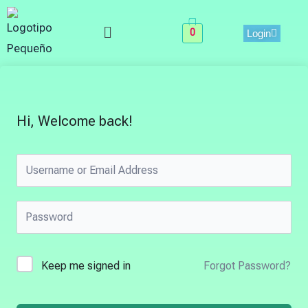
Skip
Menu
to
0
Login
content
Hi, Welcome back!
Keep me signed in
Forgot Password?