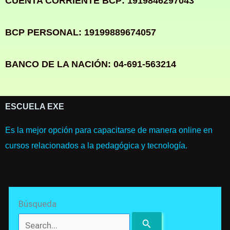
CUENTA CORRIENTE BCP: 1919846297043
BCP PERSONAL: 19199889674057
BANCO DE LA NACIÓN: 04-691-563214
ESCUELA EXE
Es la mejor opción para capacitarse de manera online en
cursos relacionados a la pedagógica y tecnología.
Search
Búsqueda
for: