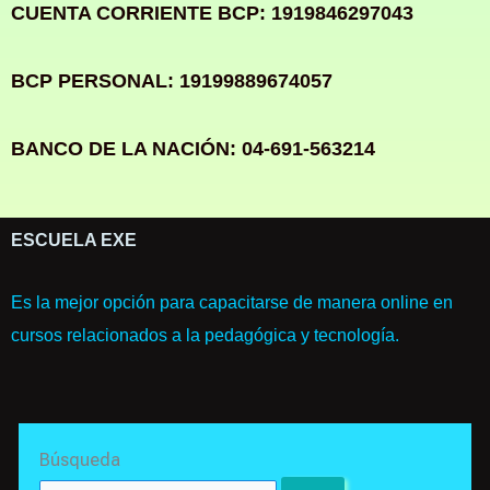
CUENTA CORRIENTE BCP: 1919846297043
BCP PERSONAL: 19199889674057
BANCO DE LA NACIÓN: 04-691-563214
ESCUELA EXE
Es la mejor opción para capacitarse de manera online en
cursos relacionados a la pedagógica y tecnología.
Search
Búsqueda
for: