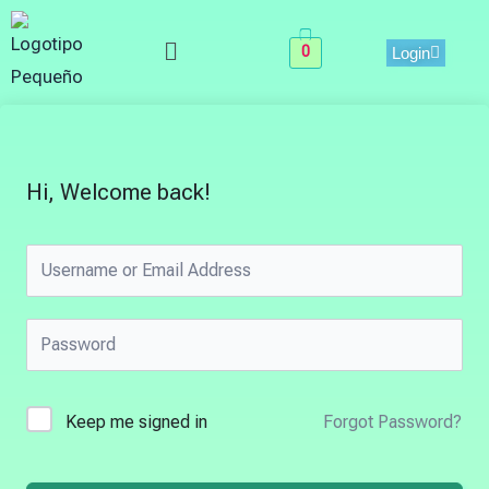
Skip
Menu
to
0
Login
content
Hi, Welcome back!
Keep me signed in
Forgot Password?