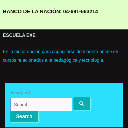
BANCO DE LA NACIÓN: 04-691-563214
ESCUELA EXE
Es la mejor opción para capacitarse de manera online en
cursos relacionados a la pedagógica y tecnología.
Search
Búsqueda
for: