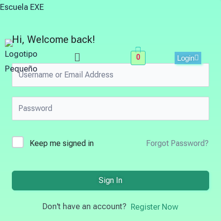
Skip
Escuela EXE
to
content
Hi, Welcome back!
Menu
0
Login
Keep me signed in
Forgot Password?
Sign In
Don't have an account?
Register Now