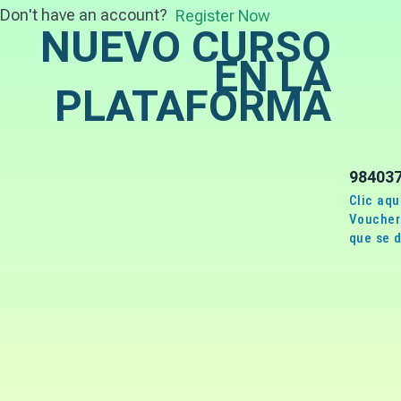
Don't have an account?
Register Now
NUEVO CURSO
EN LA
PLATAFORMA
98403
Clic aqu
Voucher 
que se d