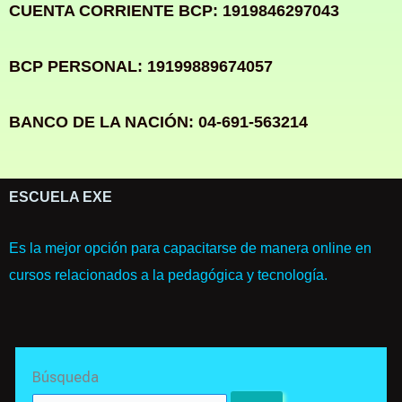
CUENTA CORRIENTE BCP: 1919846297043
BCP PERSONAL: 19199889674057
BANCO DE LA NACIÓN: 04-691-563214
ESCUELA EXE
Es la mejor opción para capacitarse de manera online en
cursos relacionados a la pedagógica y tecnología.
Search
Búsqueda
for: