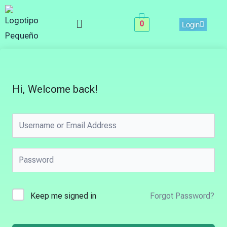
Skip
Menu
to
0
Login
content
Hi, Welcome back!
Keep me signed in
Forgot Password?