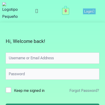
Skip
Menu
to
0
Login
content
Hi, Welcome back!
Keep me signed in
Forgot Password?