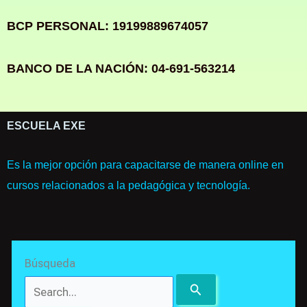
BCP PERSONAL: 19199889674057
BANCO DE LA NACIÓN: 04-691-563214
ESCUELA EXE
Es la mejor opción para capacitarse de manera online en
cursos relacionados a la pedagógica y tecnología.
Search
Búsqueda
for: