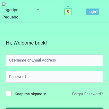
Skip
Menu
to
0
Login
content
Hi, Welcome back!
Keep me signed in
Forgot Password?