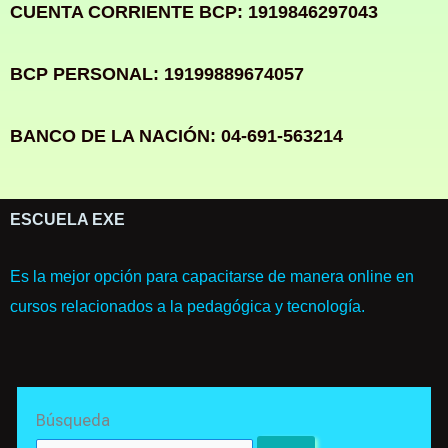
CUENTA CORRIENTE BCP: 1919846297043
BCP PERSONAL: 19199889674057
BANCO DE LA NACIÓN: 04-691-563214
ESCUELA EXE
Es la mejor opción para capacitarse de manera online en
cursos relacionados a la pedagógica y tecnología.
Search
Búsqueda
for: