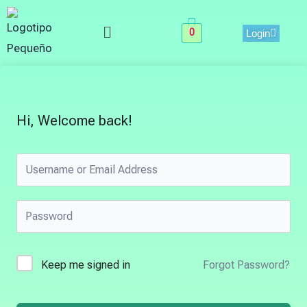
Skip
Menu
to
0
Login
content
Hi, Welcome back!
Keep me signed in
Forgot Password?