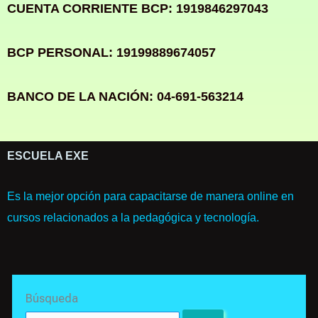
CUENTA CORRIENTE BCP: 1919846297043
BCP PERSONAL: 19199889674057
BANCO DE LA NACIÓN: 04-691-563214
ESCUELA EXE
Es la mejor opción para capacitarse de manera online en
cursos relacionados a la pedagógica y tecnología.
Search
Búsqueda
for: