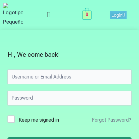
Skip
Menu
to
0
Login
content
Hi, Welcome back!
Keep me signed in
Forgot Password?