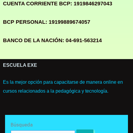
CUENTA CORRIENTE BCP: 1919846297043
BCP PERSONAL: 19199889674057
BANCO DE LA NACIÓN: 04-691-563214
ESCUELA EXE
Es la mejor opción para capacitarse de manera online en
cursos relacionados a la pedagógica y tecnología.
Search
Búsqueda
for: