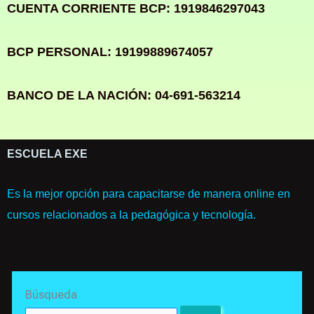
CUENTA CORRIENTE BCP: 1919846297043
BCP PERSONAL: 19199889674057
BANCO DE LA NACIÓN: 04-691-563214
ESCUELA EXE
Es la mejor opción para capacitarse de manera online en
cursos relacionados a la pedagógica y tecnología.
Search
Búsqueda
for: