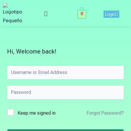
Skip
Menu
to
0
Login
content
Hi, Welcome back!
Keep me signed in
Forgot Password?