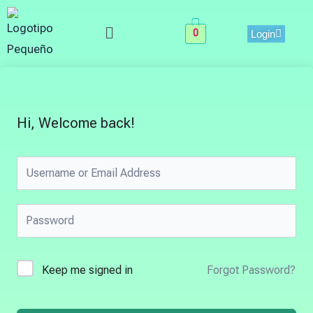
Skip
Menu
to
0
Login
content
Hi, Welcome back!
Keep me signed in
Forgot Password?