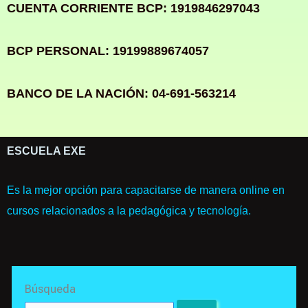
CUENTA CORRIENTE BCP: 1919846297043
BCP PERSONAL: 19199889674057
BANCO DE LA NACIÓN: 04-691-563214
ESCUELA EXE
Es la mejor opción para capacitarse de manera online en
cursos relacionados a la pedagógica y tecnología.
Search
Búsqueda
for: