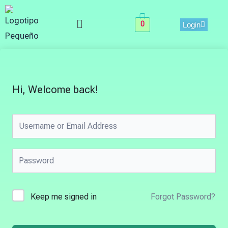
Skip
Menu
to
0
Login
content
Hi, Welcome back!
Keep me signed in
Forgot Password?