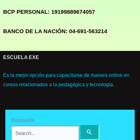
BCP PERSONAL: 19199889674057
BANCO DE LA NACIÓN: 04-691-563214
ESCUELA EXE
Es la mejor opción para capacitarse de manera online en
cursos relacionados a la pedagógica y tecnología.
Search
Búsqueda
for: