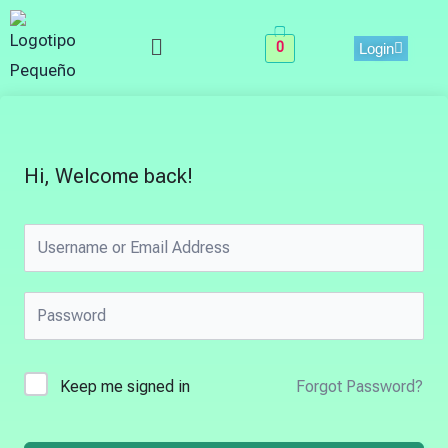
Skip
Menu
to
0
Login
content
Hi, Welcome back!
Keep me signed in
Forgot Password?