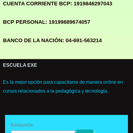
CUENTA CORRIENTE BCP: 1919846297043
BCP PERSONAL: 19199889674057
BANCO DE LA NACIÓN: 04-691-563214
ESCUELA EXE
Es la mejor opción para capacitarse de manera online en
cursos relacionados a la pedagógica y tecnología.
Search
Búsqueda
for: