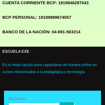
CUENTA CORRIENTE BCP: 1919846297043
BCP PERSONAL: 19199889674057
BANCO DE LA NACIÓN: 04-691-563214
ESCUELA EXE
Es la mejor opción para capacitarse de manera online en
cursos relacionados a la pedagógica y tecnología.
Search
Búsqueda
for: