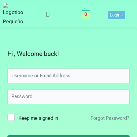
Skip
Menu
to
0
Login
content
Hi, Welcome back!
Keep me signed in
Forgot Password?