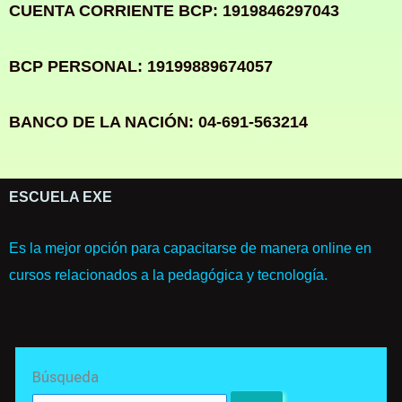
CUENTA CORRIENTE BCP: 1919846297043
BCP PERSONAL: 19199889674057
BANCO DE LA NACIÓN: 04-691-563214
ESCUELA EXE
Es la mejor opción para capacitarse de manera online en
cursos relacionados a la pedagógica y tecnología.
Search
Búsqueda
for: