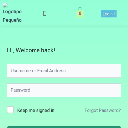
Skip
Menu
to
0
Login
content
Hi, Welcome back!
Keep me signed in
Forgot Password?