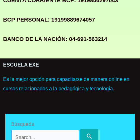
CUENTA CORRIENTE BCP: 1919846297043
BCP PERSONAL: 19199889674057
BANCO DE LA NACIÓN: 04-691-563214
ESCUELA EXE
Es la mejor opción para capacitarse de manera online en
cursos relacionados a la pedagógica y tecnología.
Search
Búsqueda
for: