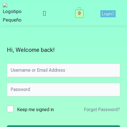
Skip
Menu
to
0
Login
content
Hi, Welcome back!
Keep me signed in
Forgot Password?