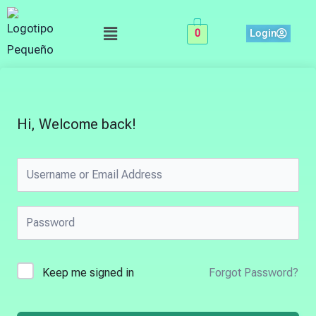
Skip
Menu
to
Login
0
content
Hi, Welcome back!
Keep me signed in
Forgot Password?