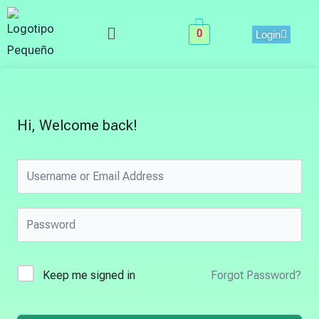
Skip
Menu
to
0
Login
content
Hi, Welcome back!
Keep me signed in
Forgot Password?