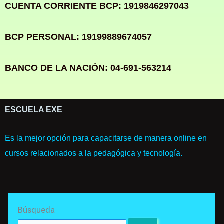
CUENTA CORRIENTE BCP: 1919846297043
BCP PERSONAL: 19199889674057
BANCO DE LA NACIÓN: 04-691-563214
ESCUELA EXE
Es la mejor opción para capacitarse de manera online en
cursos relacionados a la pedagógica y tecnología.
Search
Búsqueda
for: