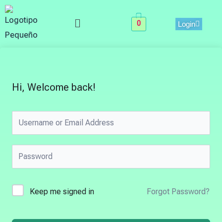
Skip
Menu
to
0
Login
content
Hi, Welcome back!
Keep me signed in
Forgot Password?