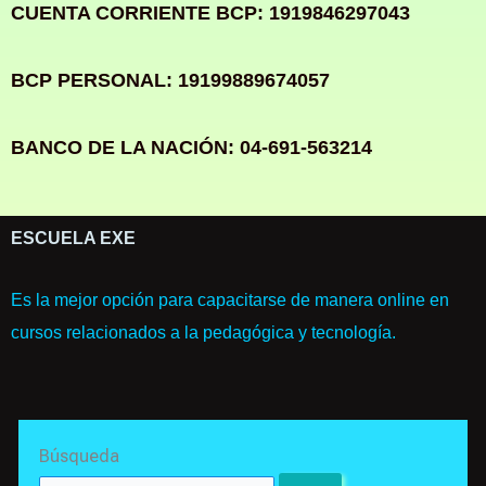
CUENTA CORRIENTE BCP: 1919846297043
BCP PERSONAL: 19199889674057
BANCO DE LA NACIÓN: 04-691-563214
ESCUELA EXE
Es la mejor opción para capacitarse de manera online en
cursos relacionados a la pedagógica y tecnología.
Search
Búsqueda
for: