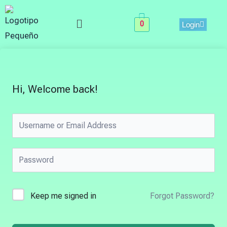
Skip
Menu
to
0
Login
content
Hi, Welcome back!
Keep me signed in
Forgot Password?