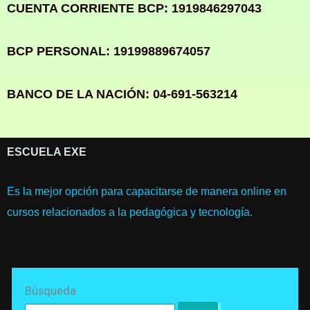
CUENTA CORRIENTE BCP: 1919846297043
BCP PERSONAL: 19199889674057
BANCO DE LA NACIÓN: 04-691-563214
ESCUELA EXE
Es la mejor opción para capacitarse de manera online en
cursos relacionados a la pedagógica y tecnología.
Search
Búsqueda
for: