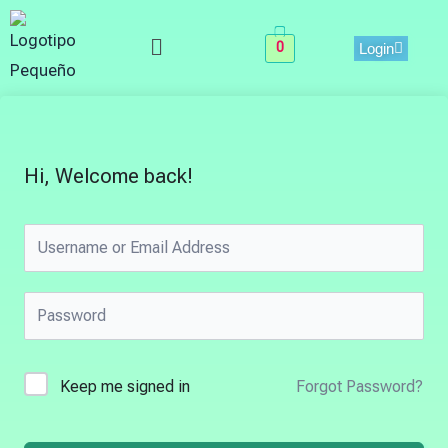
Skip
Menu
to
0
Login
content
Hi, Welcome back!
Keep me signed in
Forgot Password?