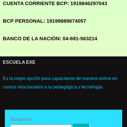
CUENTA CORRIENTE BCP: 1919846297043
BCP PERSONAL: 19199889674057
BANCO DE LA NACIÓN: 04-691-563214
ESCUELA EXE
Es la mejor opción para capacitarse de manera online en
cursos relacionados a la pedagógica y tecnología.
Search
Búsqueda
for: