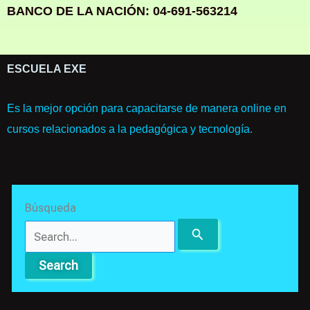
BANCO DE LA NACIÓN: 04-691-563214
ESCUELA EXE
Es la mejor opción para capacitarse de manera online en
cursos relacionados a la pedagógica y tecnología.
Search
Búsqueda
for: