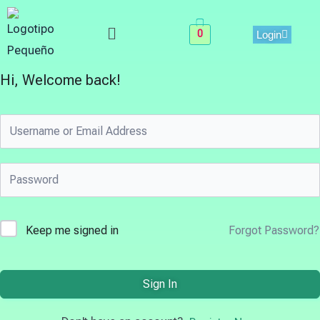
Skip
Menu
to
0
Login
content
Hi, Welcome back!
Keep me signed in
Forgot Password?
Sign In