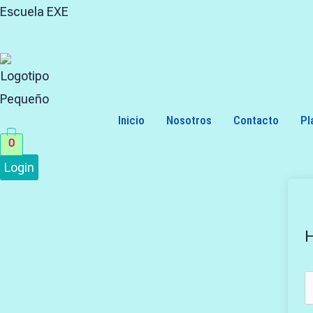
Skip
Search
Escuela EXE
to
for:
content
Inicio
Nosotros
Contacto
Pl
0
Login
H