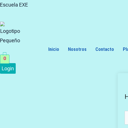
Skip
Search
Escuela EXE
to
for:
content
Inicio
Nosotros
Contacto
Pl
0
Login
H