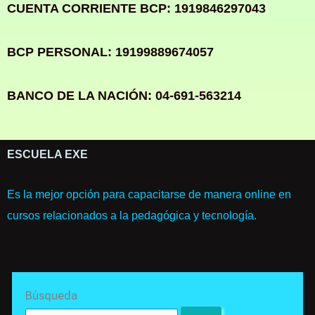
CUENTA CORRIENTE BCP: 1919846297043
BCP PERSONAL: 19199889674057
BANCO DE LA NACIÓN: 04-691-563214
ESCUELA EXE
Es la mejor opción para capacitarse de manera online en
cursos relacionados a la pedagógica y tecnología.
Search
Búsqueda
for: