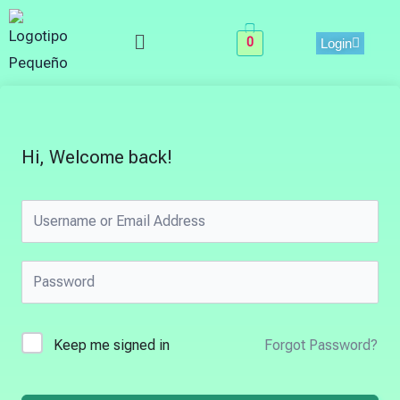
Skip
Menu
to
0
Login
content
Hi, Welcome back!
Keep me signed in
Forgot Password?