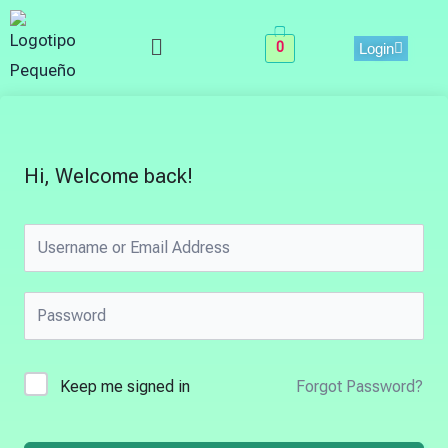
Skip
Menu
to
0
Login
content
Hi, Welcome back!
Keep me signed in
Forgot Password?