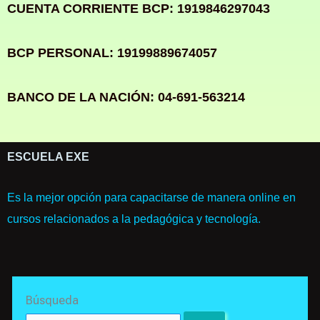
CUENTA CORRIENTE BCP: 1919846297043
BCP PERSONAL: 19199889674057
BANCO DE LA NACIÓN: 04-691-563214
ESCUELA EXE
Es la mejor opción para capacitarse de manera online en
cursos relacionados a la pedagógica y tecnología.
Search
Búsqueda
for: