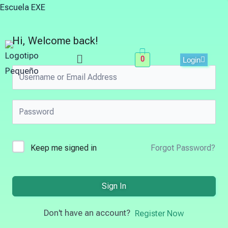
Skip
Escuela EXE
to
content
Hi, Welcome back!
Menu
0
Login
Keep me signed in
Forgot Password?
Sign In
Don't have an account?
Register Now