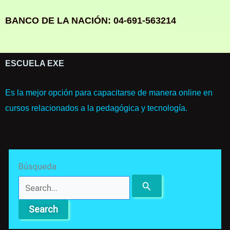
BANCO DE LA NACIÓN: 04-691-563214
ESCUELA EXE
Es la mejor opción para capacitarse de manera online en
cursos relacionados a la pedagógica y tecnología.
Search
Búsqueda
for: