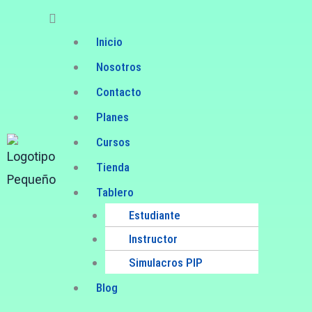
Skip
Menu
to
Inicio
content
Nosotros
Contacto
Planes
Cursos
Tienda
Tablero
Estudiante
Instructor
Simulacros PIP
Blog