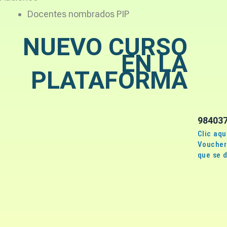
Docentes nombrados PIP
NUEVO CURSO
EN LA
PLATAFORMA
98403
Clic aqu
Voucher 
que se d