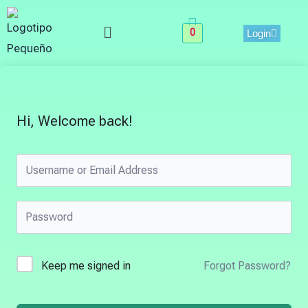
Skip
Menu
to
0
Login
content
Hi, Welcome back!
Keep me signed in
Forgot Password?