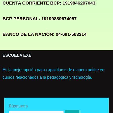
CUENTA CORRIENTE BCP: 1919846297043
BCP PERSONAL: 19199889674057
BANCO DE LA NACIÓN: 04-691-563214
ESCUELA EXE
Es la mejor opción para capacitarse de manera online en
cursos relacionados a la pedagógica y tecnología.
Search
Búsqueda
for: