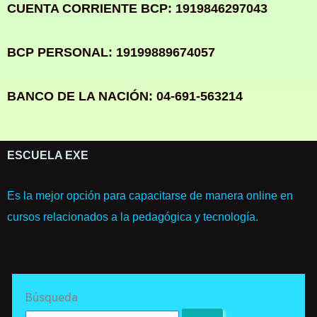
CUENTA CORRIENTE BCP: 1919846297043
BCP PERSONAL: 19199889674057
BANCO DE LA NACIÓN: 04-691-563214
ESCUELA EXE
Es la mejor opción para capacitarse de manera online en
cursos relacionados a la pedagógica y tecnología.
Search
Búsqueda
for: