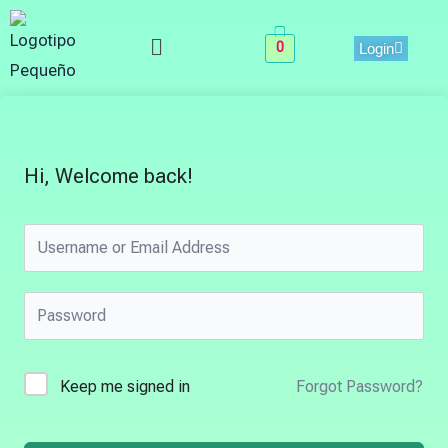
Skip
Menu
to
0
Login
content
Hi, Welcome back!
Keep me signed in
Forgot Password?