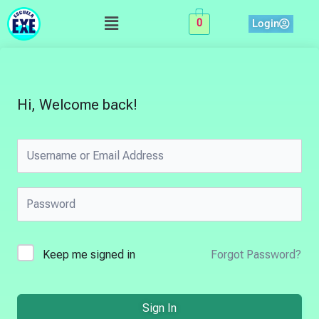
Skip
Menu
Login
0
to
content
Hi, Welcome back!
Keep me signed in
Forgot Password?
Sign In