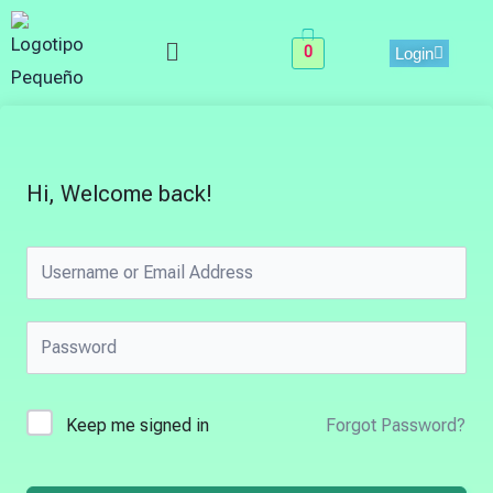
Skip
Menu
to
0
Login
content
Hi, Welcome back!
Keep me signed in
Forgot Password?