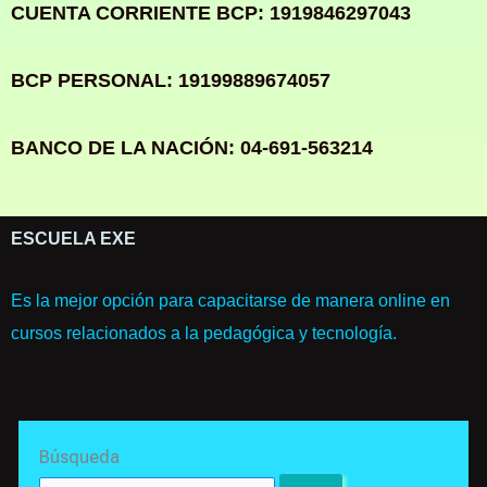
CUENTA CORRIENTE BCP: 1919846297043
BCP PERSONAL: 19199889674057
BANCO DE LA NACIÓN: 04-691-563214
ESCUELA EXE
Es la mejor opción para capacitarse de manera online en
cursos relacionados a la pedagógica y tecnología.
Search
Búsqueda
for: