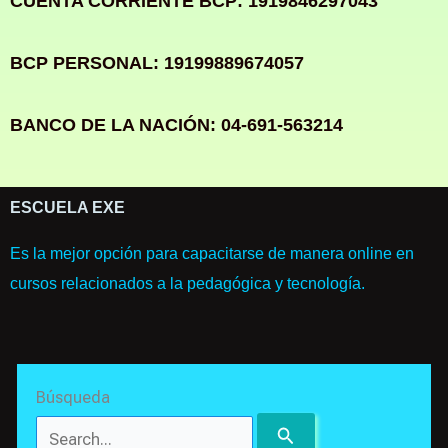
CUENTA CORRIENTE BCP: 1919846297043
BCP PERSONAL: 19199889674057
BANCO DE LA NACIÓN: 04-691-563214
ESCUELA EXE
Es la mejor opción para capacitarse de manera online en
cursos relacionados a la pedagógica y tecnología.
Search
Búsqueda
for: