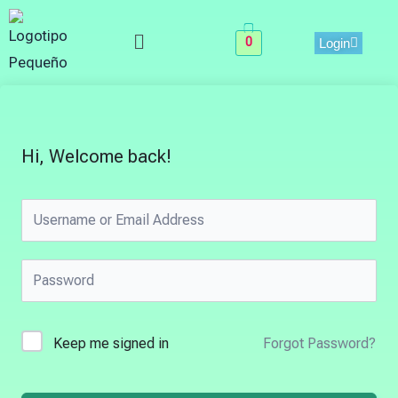
Skip
Menu
to
0
Login
content
Hi, Welcome back!
Keep me signed in
Forgot Password?