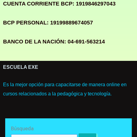
CUENTA CORRIENTE BCP: 1919846297043
BCP PERSONAL: 19199889674057
BANCO DE LA NACIÓN: 04-691-563214
ESCUELA EXE
Es la mejor opción para capacitarse de manera online en
cursos relacionados a la pedagógica y tecnología.
Search
Búsqueda
for: