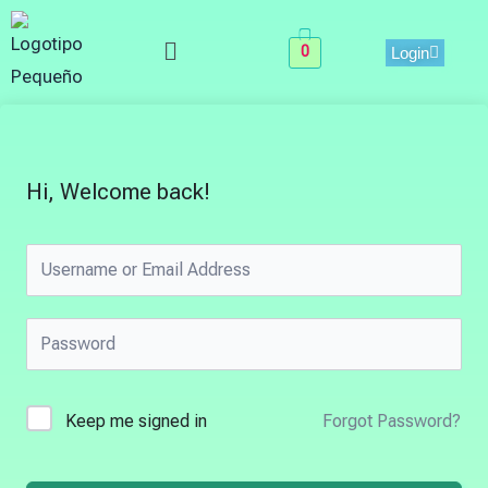
Skip
Menu
to
0
Login
content
Hi, Welcome back!
Keep me signed in
Forgot Password?