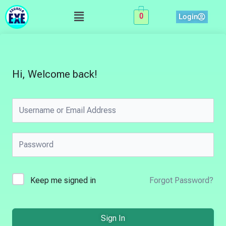
Skip
Menu
Login
0
to
content
Hi, Welcome back!
Keep me signed in
Forgot Password?
Sign In