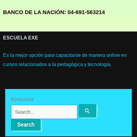
BANCO DE LA NACIÓN: 04-691-563214
ESCUELA EXE
Es la mejor opción para capacitarse de manera online en
cursos relacionados a la pedagógica y tecnología.
Search
Búsqueda
for: