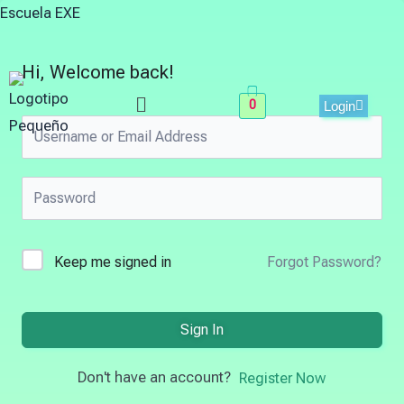
Skip
Escuela EXE
to
content
Hi, Welcome back!
Menu
0
Login
Keep me signed in
Forgot Password?
Sign In
Don't have an account?
Register Now