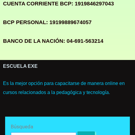
CUENTA CORRIENTE BCP: 1919846297043
BCP PERSONAL: 19199889674057
BANCO DE LA NACIÓN: 04-691-563214
ESCUELA EXE
Es la mejor opción para capacitarse de manera online en
cursos relacionados a la pedagógica y tecnología.
Search
Búsqueda
for: