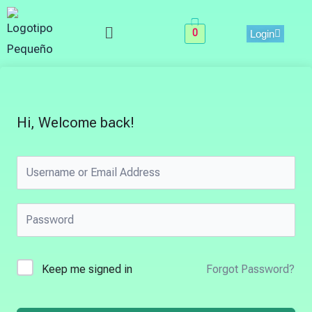
Skip
Menu
to
0
Login
content
Hi, Welcome back!
Keep me signed in
Forgot Password?