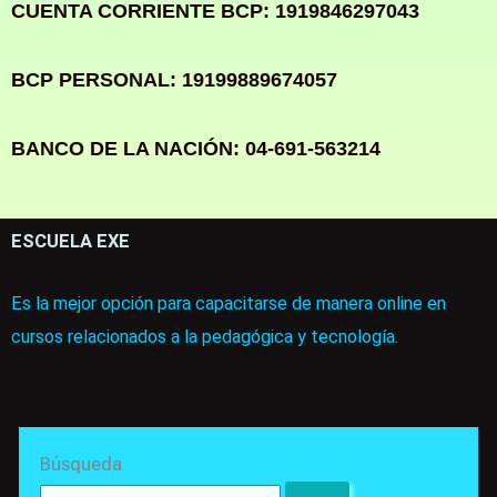
CUENTA CORRIENTE BCP: 1919846297043
BCP PERSONAL: 19199889674057
BANCO DE LA NACIÓN: 04-691-563214
ESCUELA EXE
Es la mejor opción para capacitarse de manera online en
cursos relacionados a la pedagógica y tecnología.
Search
Búsqueda
for: