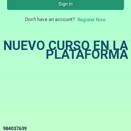
Sign In
Don't have an account?
Register Now
NUEVO CURSO EN LA
PLATAFORMA
984037639