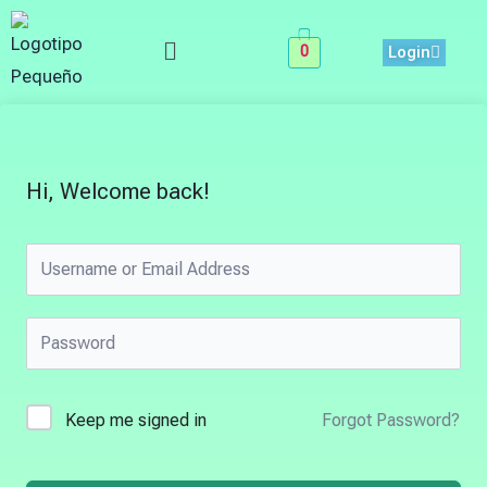
Skip
Menu
to
0
Login
content
Hi, Welcome back!
Keep me signed in
Forgot Password?