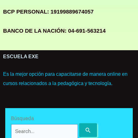
BCP PERSONAL: 19199889674057
BANCO DE LA NACIÓN: 04-691-563214
ESCUELA EXE
Es la mejor opción para capacitarse de manera online en
cursos relacionados a la pedagógica y tecnología.
Search
Búsqueda
for: