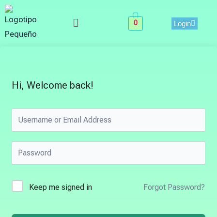
Skip
Menu
to
0
Login
content
Hi, Welcome back!
Keep me signed in
Forgot Password?