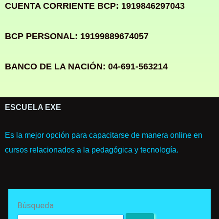
CUENTA CORRIENTE BCP: 1919846297043
BCP PERSONAL: 19199889674057
BANCO DE LA NACIÓN: 04-691-563214
ESCUELA EXE
Es la mejor opción para capacitarse de manera online en
cursos relacionados a la pedagógica y tecnología.
Search
Búsqueda
for: