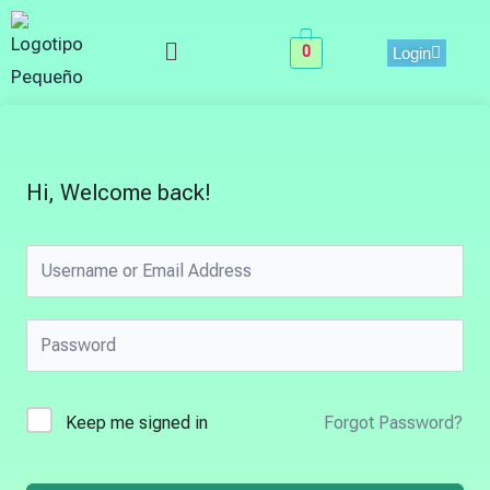
Skip
Menu
to
0
Login
content
Hi, Welcome back!
Keep me signed in
Forgot Password?