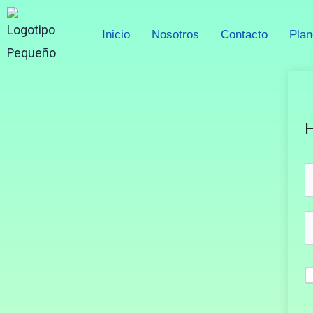
Skip
to
Inicio
Nosotros
Contacto
Pla
content
H