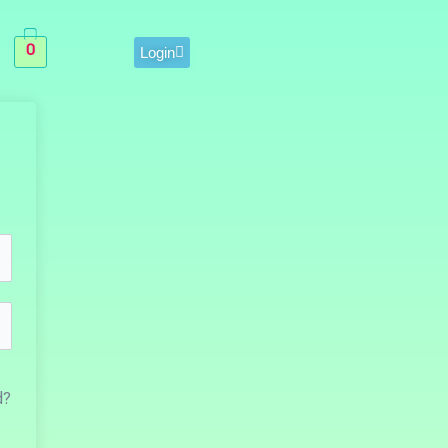
0
Login
d?