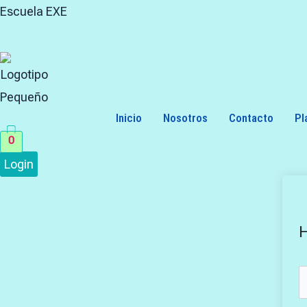
Skip
Search
Escuela EXE
to
for:
content
Inicio
Nosotros
Contacto
Pl
0
Login
H