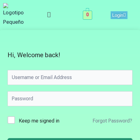
Skip
Menu
to
0
Login
content
Hi, Welcome back!
Keep me signed in
Forgot Password?