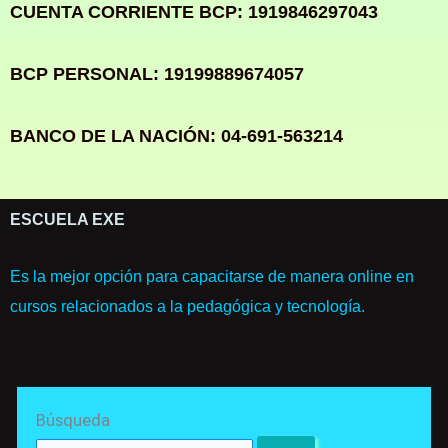
CUENTA CORRIENTE BCP: 1919846297043
BCP PERSONAL: 19199889674057
BANCO DE LA NACIÓN: 04-691-563214
ESCUELA EXE
Es la mejor opción para capacitarse de manera online en
cursos relacionados a la pedagógica y tecnología.
Search
Búsqueda
for: